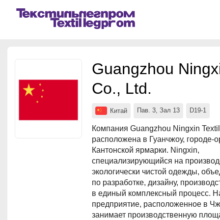
Мероприятия
Организации
Guangzhou Ningxin
О сервисе
Co., Ltd.
Организациям
Пав. 3, Зал 13
D19-1
Китай
Контакты
Компания Guangzhou Ningxin Textile
расположена в Гуанчжоу, городе-о
Организаторам
Кантонской ярмарки. Ningxin,
специализирующийся на производ
СПРАВКА
экологически чистой одежды, объе
Посетителям
по разработке, дизайну, производс
в единый комплексный процесс. 
предприятие, расположенное в Ч
занимает производственную площ